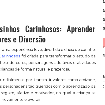
nhos Carinhosos: Aprender
res e Diversão
ma experiência leve, divertida e cheia de carinho.
A
Carinhosos
foi criada para transformar o estudo da
io de cores, personagens adoráveis e atividades
C
rianças de forma natural e prazerosa.
T
ndialmente por transmitir valores como amizade,
C
ses personagens tão queridos com o aprendizado da
eguro, afetivo e motivador, no qual a criança se
O
r novamente e evoluir.