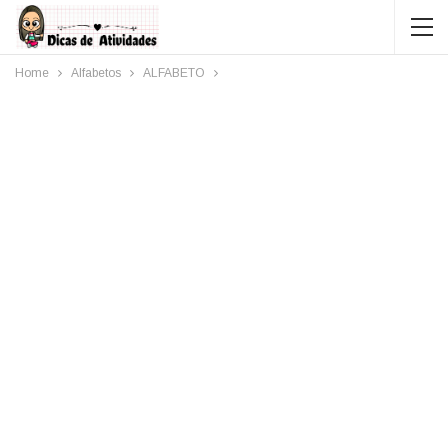
Home
Alfabetos
ALFABETO