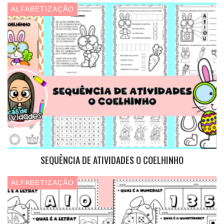
ALFABETIZAÇÃO
SEQUÊNCIA DE ATIVIDADES O COELHINHO
ALFABETIZAÇÃO