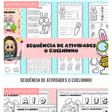
ALFABETIZAÇÃO
SEQUÊNCIA DE ATIVIDADES O COELHINHO
ALFABETIZAÇÃO