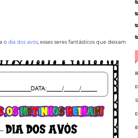
ra o
dia dos avós
, esses seres fantásticos que deixam
A
C
T
C
O