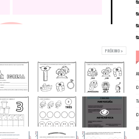
PRÓXIMO
A
C
T
C
O